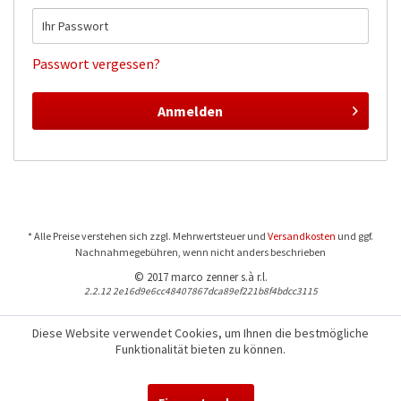
Passwort vergessen?
Anmelden
* Alle Preise verstehen sich zzgl. Mehrwertsteuer und
Versandkosten
und ggf.
Nachnahmegebühren, wenn nicht anders beschrieben
© 2017 marco zenner s.à r.l.
2.2.12 2e16d9e6cc48407867dca89ef221b8f4bdcc3115
Diese Website verwendet Cookies, um Ihnen die bestmögliche
Funktionalität bieten zu können.
Für Fragen und Bestellungen:
+352 441544-1