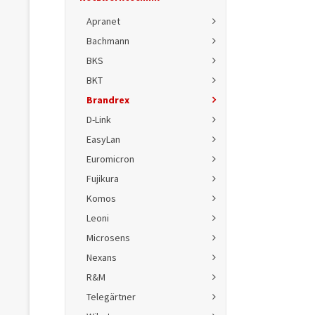
Apranet
Bachmann
BKS
BKT
Brandrex
D-Link
EasyLan
Euromicron
Fujikura
Komos
Leoni
Microsens
Nexans
R&M
Telegärtner