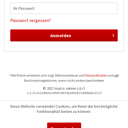
Passwort vergessen?
Anmelden
* Alle Preise verstehen sich zzgl. Mehrwertsteuer und
Versandkosten
und ggf.
Nachnahmegebühren, wenn nicht anders beschrieben
© 2017 marco zenner s.à r.l.
2.2.12 2e16d9e6cc48407867dca89ef221b8f4bdcc3115
Diese Website verwendet Cookies, um Ihnen die bestmögliche
Funktionalität bieten zu können.
Für Fragen und Bestellungen:
+352 441544-1