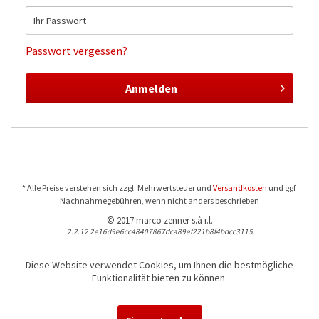
Passwort vergessen?
Anmelden
* Alle Preise verstehen sich zzgl. Mehrwertsteuer und
Versandkosten
und ggf.
Nachnahmegebühren, wenn nicht anders beschrieben
© 2017 marco zenner s.à r.l.
2.2.12 2e16d9e6cc48407867dca89ef221b8f4bdcc3115
Diese Website verwendet Cookies, um Ihnen die bestmögliche
Funktionalität bieten zu können.
Für Fragen und Bestellungen:
+352 441544-1