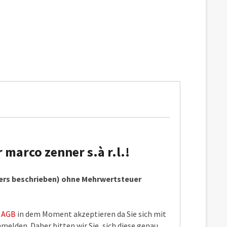
marco zenner s.à r.l.!
ders beschrieben) ohne Mehrwertsteuer
e
AGB
in dem Moment akzeptieren da Sie sich mit
elden. Daher bitten wir Sie, sich diese genau