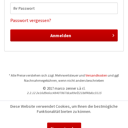
Passwort vergessen?
Anmelden
* Alle Preise verstehen sich zzgl. Mehrwertsteuer und
Versandkosten
und ggf.
Nachnahmegebühren, wenn nicht anders beschrieben
© 2017 marco zenner s.à r.l.
2.2.12 2e16d9e6cc48407867dca89ef221b8f4bdcc3115
Diese Website verwendet Cookies, um Ihnen die bestmögliche
Funktionalität bieten zu können.
Für Fragen und Bestellungen:
+352 441544-1