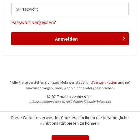
Passwort vergessen?
Anmelden
* Alle Preise verstehen sich zzgl. Mehrwertsteuer und
Versandkosten
und ggf.
Nachnahmegebühren, wenn nicht anders beschrieben
© 2017 marco zenner s.à r.l.
2.2.12 2e16d9e6cc48407867dca89ef221b8f4bdcc3115
Diese Website verwendet Cookies, um Ihnen die bestmögliche
Funktionalität bieten zu können.
Für Fragen und Bestellungen:
+352 441544-1