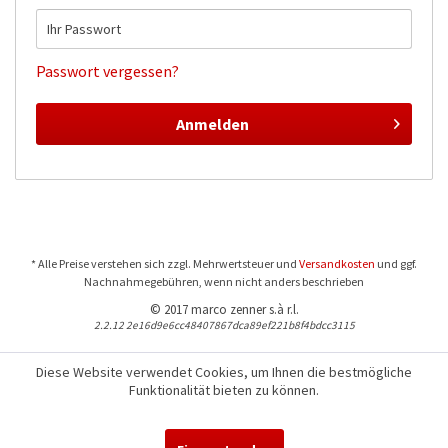
Passwort vergessen?
Anmelden
* Alle Preise verstehen sich zzgl. Mehrwertsteuer und
Versandkosten
und ggf.
Nachnahmegebühren, wenn nicht anders beschrieben
© 2017 marco zenner s.à r.l.
2.2.12 2e16d9e6cc48407867dca89ef221b8f4bdcc3115
Diese Website verwendet Cookies, um Ihnen die bestmögliche
Funktionalität bieten zu können.
Für Fragen und Bestellungen:
+352 441544-1