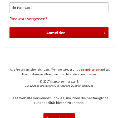
Passwort vergessen?
Anmelden
* Alle Preise verstehen sich zzgl. Mehrwertsteuer und
Versandkosten
und ggf.
Nachnahmegebühren, wenn nicht anders beschrieben
© 2017 marco zenner s.à r.l.
2.2.12 2e16d9e6cc48407867dca89ef221b8f4bdcc3115
Diese Website verwendet Cookies, um Ihnen die bestmögliche
Funktionalität bieten zu können.
Für Fragen und Bestellungen:
+352 441544-1