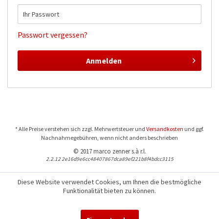
Passwort vergessen?
Anmelden
* Alle Preise verstehen sich zzgl. Mehrwertsteuer und
Versandkosten
und ggf.
Nachnahmegebühren, wenn nicht anders beschrieben
© 2017 marco zenner s.à r.l.
2.2.12 2e16d9e6cc48407867dca89ef221b8f4bdcc3115
Diese Website verwendet Cookies, um Ihnen die bestmögliche
Funktionalität bieten zu können.
Für Fragen und Bestellungen:
+352 441544-1